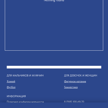
Nothing found
ДЛЯ МАЛЬЧИКОВ И МУЖЧИН
ДЛЯ ДЕВОЧЕК И ЖЕНЩИН
Хоккей
Фигурное катание
Футбол
Гимнастика
ИНФОРМАЦИЯ
Политика конфиденциальности
8 (918) 100-69-70
Пользовательское соглашение
8 (966) 777-79-30
© 2015-2024 "Шайба" - магазин спортивной экипировки и инвентаря в Сочи