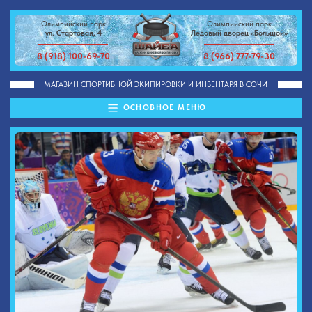
Олимпийский парк
Олимпийский парк
ул. Стартовая, 4
Ледовый дворец «Большой»
8 (918) 100-69-70
8 (966) 777-79-30
МАГАЗИН СПОРТИВНОЙ ЭКИПИРОВКИ И ИНВЕНТАРЯ В СОЧИ
ОСНОВНОЕ МЕНЮ
Что включает в себя современная
хоккейная экипировка