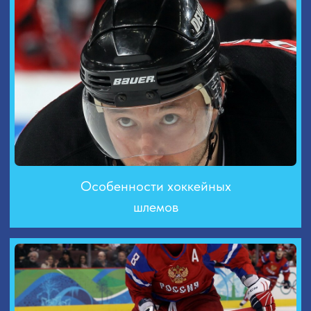
Хоккейные клюшки —
рекомендации по выбору
ДЛЯ МАЛЬЧИКОВ И МУЖЧИН
ДЛЯ ДЕВОЧЕК И ЖЕНЩИН
Хоккей
Фигурное катание
Футбол
Гимнастика
ИНФОРМАЦИЯ
Политика конфиденциальности
8 (918) 100-69-70
Пользовательское соглашение
8 (966) 777-79-30
© 2015-2024 "Шайба" - магазин спортивной экипировки и инвентаря в Сочи