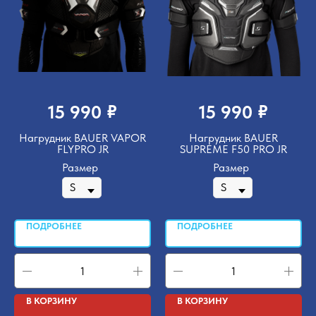
₽
₽
15 990
15 990
Нагрудник BAUER VAPOR
Нагрудник BAUER
FLYPRO JR
SUPREME F50 PRO JR
Размер
Размер
ПОДРОБНЕЕ
ПОДРОБНЕЕ
В КОРЗИНУ
В КОРЗИНУ