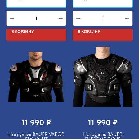
ДЛЯ МАЛЬЧИКОВ И МУЖЧИН
ДЛЯ ДЕВОЧЕК И ЖЕНЩИН
Хоккей
Фигурное катание
В КОРЗИНУ
В КОРЗИНУ
Футбол
Гимнастика
ИНФОРМАЦИЯ
Политика конфиденциальности
8 (918) 100-69-70
Пользовательское соглашение
8 (966) 777-79-30
© 2015-2024 "Шайба" - магазин спортивной экипировки и инвентаря в Сочи
₽
₽
11 990
11 990
Нагрудник BAUER VAPOR
Нагрудник BAUER