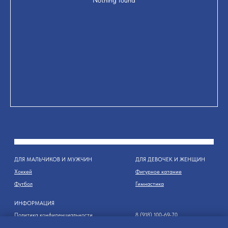
Nothing found
ДЛЯ МАЛЬЧИКОВ И МУЖЧИН
ДЛЯ ДЕВОЧЕК И ЖЕНЩИН
Хоккей
Фигурное катание
Футбол
Гимнастика
ИНФОРМАЦИЯ
Политика конфиденциальности
8 (918) 100-69-70
Пользовательское соглашение
8 (966) 777-79-30
© 2015-2024 "Шайба" - магазин спортивной экипировки и инвентаря в Сочи