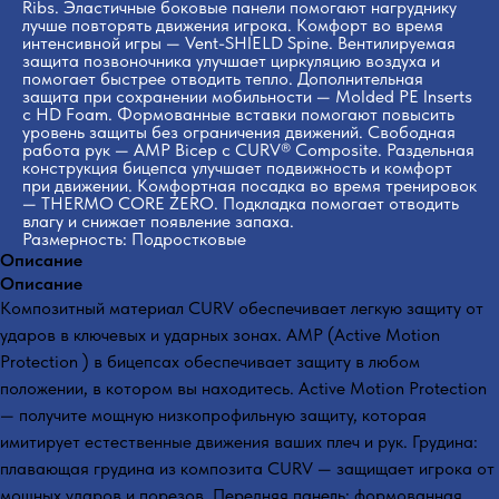
Ribs. Эластичные боковые панели помогают нагруднику
лучше повторять движения игрока. Комфорт во время
интенсивной игры — Vent-SHIELD Spine. Вентилируемая
защита позвоночника улучшает циркуляцию воздуха и
помогает быстрее отводить тепло. Дополнительная
защита при сохранении мобильности — Molded PE Inserts
с HD Foam. Формованные вставки помогают повысить
уровень защиты без ограничения движений. Свободная
работа рук — AMP Bicep с CURV® Composite. Раздельная
конструкция бицепса улучшает подвижность и комфорт
при движении. Комфортная посадка во время тренировок
— THERMO CORE ZERO. Подкладка помогает отводить
влагу и снижает появление запаха.
Размерность: Подростковые
Описание
Описание
Композитный материал CURV обеспечивает легкую защиту от
ударов в ключевых и ударных зонах. AMP (Active Motion
Protection ) в бицепсах обеспечивает защиту в любом
положении, в котором вы находитесь. Active Motion Protection
— получите мощную низкопрофильную защиту, которая
имитирует естественные движения ваших плеч и рук. Грудина:
плавающая грудина из композита CURV — защищает игрока от
мощных ударов и порезов. Передняя панель: формованная