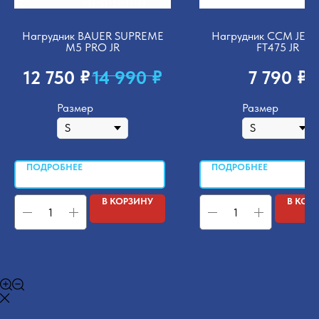
Нагрудник BAUER SUPREME
Нагрудник CCM JET
M5 PRO JR
FT475 JR
₽
₽
₽
12 750
14 990
7 790
Размер
Размер
ПОДРОБНЕЕ
ПОДРОБНЕЕ
В КОРЗИНУ
В КОР