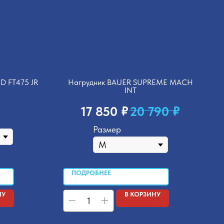
D FT475 JR
Нагрудник BAUER SUPREME MACH
INT
₽
₽
17 850
20 790
Размер
ПОДРОБНЕЕ
НУ
В КОРЗИНУ