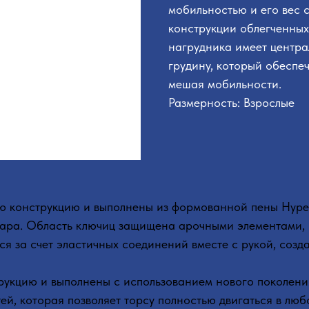
мобильностью и его вес с
конструкции облегченных
нагрудника имеет центра
грудину, который обеспеч
мешая мобильности.
Размерность: Взрослые
 конструкцию и выполнены из формованной пены Hyper
удара. Область ключиц защищена арочными элементами,
ся за счет эластичных соединений вместе с рукой, созд
кцию и выполнены с использованием нового поколения л
тей, которая позволяет торсу полностью двигаться в лю