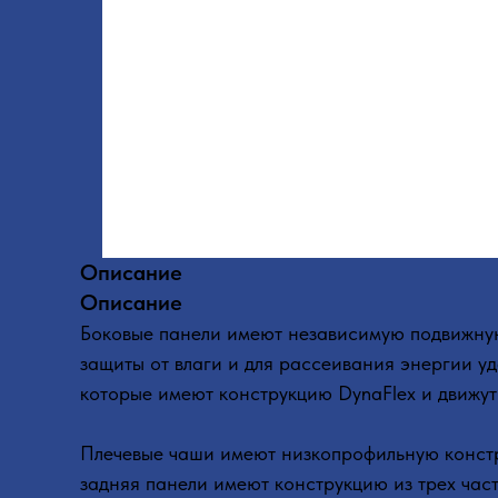
Описание
Описание
Боковые панели имеют независимую подвижную
защиты от влаги и для рассеивания энергии 
которые имеют конструкцию DynaFlex и движут
Плечевые чаши имеют низкопрофильную констру
задняя панели имеют конструкцию из трех час