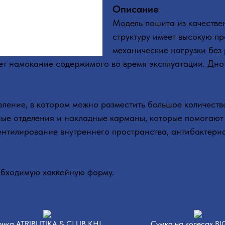
Описание
Модель пошита из качестве
структуру имеет высокую п
механические нагрузки без
т намокание содержимого во время эксплуатации. Дно 
ление, в котором можно разместить большое количеств
ые отделения и накладные карманы, которые помогают 
вентилирование внутреннего пространства, антибактери
обходимую хоккейную форму.
мка ATRIBUTIKA & CLUB KHL
Сумка на колесах B