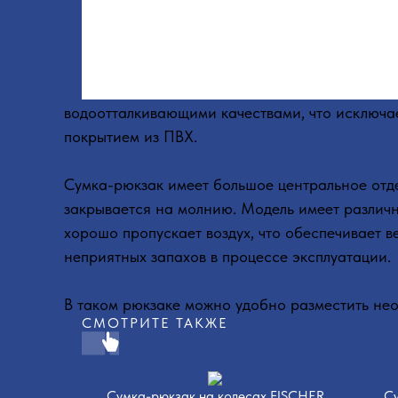
водоотталкивающими качествами, что исключае
покрытием из ПВХ.
Сумка-рюкзак имеет большое центральное отде
закрывается на молнию. Модель имеет различн
хорошо пропускает воздух, что обеспечивает 
неприятных запахов в процессе эксплуатации.
В таком рюкзаке можно удобно разместить не
СМОТРИТЕ ТАКЖЕ
Сумка-рюкзак на колесах FISCHER
Су