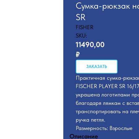
Сумка-рюкзак н
SR
FISHER
SKU:
11490,00
₽
ЗАКАЗАТЬ
Практичная сумка-рюкзак
FISCHER PLAYER SR 16/17
украшена логотипами про
благодаря лямкам с вста
транспортировать на пле
ручка петля.
Размерность: Взрослые
Описание