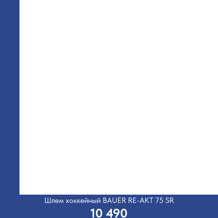
Шлем хоккейный BAUER RE-AKT 75 SR
10 490