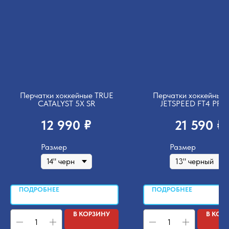
Перчатки хоккейные TRUE
Перчатки хоккейные
CATALYST 5X SR
JETSPEED FT4 PRO
₽
₽
12 990
21 590
Размер
Размер
ПОДРОБНЕЕ
ПОДРОБНЕЕ
В КОРЗИНУ
В КОР