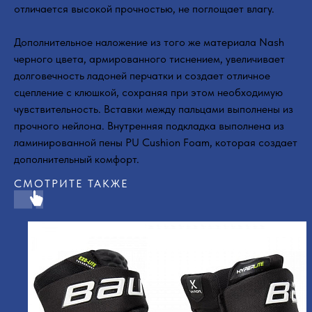
отличается высокой прочностью, не поглощает влагу.
Дополнительное наложение из того же материала Nash
черного цвета, армированного тиснением, увеличивает
долговечность ладоней перчатки и создает отличное
сцепление с клюшкой, сохраняя при этом необходимую
чувствительность. Вставки между пальцами выполнены из
прочного нейлона. Внутренняя подкладка выполнена из
ламинированной пены PU Cushion Foam, которая создает
дополнительный комфорт.
СМОТРИТЕ ТАКЖЕ