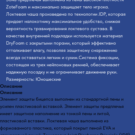
ZoteFoam и максимально защищает тело игрока.
Локтевая чаша произведена по технологии JDP, которая
придает налокотнику максимальное удобство, снижая
вероятность травмирования локтевого сустава. В
качестве внутренней подкладки используется материал
DryFoam с закрытыми порами, который эффективно
отталкивает влагу, позволяя защитному снаряжению
всегда оставаться легким и сухим.Система фиксации,
состоящая из трех нейлоновых ремней, обеспечивает
надежную посадку и не ограничивает движение руки.
Размерность: Юношеские
Описание
Описание
Элемент защиты бицепса выполнен из стандартной пены и
усилен пластиковой вставкой. Элемент защиты предплечья
имеет защитное наполнение из тонкой пены и литой,
пластиковой вставки. Локтевая чаша выполнена из
формованного пластика, который покрыт пеной EVA и