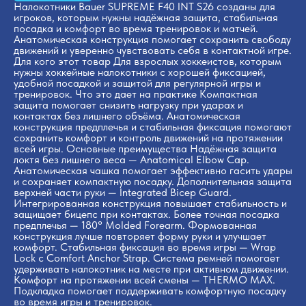
Налокотники Bauer SUPREME F40 INT S26 созданы для
игроков, которым нужны надёжная защита, стабильная
посадка и комфорт во время тренировок и матчей.
Анатомическая конструкция помогает сохранить свободу
движений и уверенно чувствовать себя в контактной игре.
Для кого этот товар Для взрослых хоккеистов, которым
нужны хоккейные налокотники с хорошей фиксацией,
удобной посадкой и защитой для регулярной игры и
тренировок. Что это дает на практике Компактная
защита помогает снизить нагрузку при ударах и
контактах без лишнего объёма. Анатомическая
конструкция предплечья и стабильная фиксация помогают
сохранить комфорт и контроль движений на протяжении
всей игры. Основные преимущества Надёжная защита
локтя без лишнего веса — Anatomical Elbow Cap.
Анатомическая чашка помогает эффективно гасить удары
и сохраняет компактную посадку. Дополнительная защита
верхней части руки — Integrated Bicep Guard.
Интегрированная конструкция повышает стабильность и
защищает бицепс при контактах. Более точная посадка
предплечья — 180° Molded Forearm. Формованная
конструкция лучше повторяет форму руки и улучшает
комфорт. Стабильная фиксация во время игры — Wrap
Lock с Comfort Anchor Strap. Система ремней помогает
удерживать налокотник на месте при активном движении.
Комфорт на протяжении всей смены — THERMO MAX.
Подкладка помогает поддерживать комфортную посадку
во время игры и тренировок.