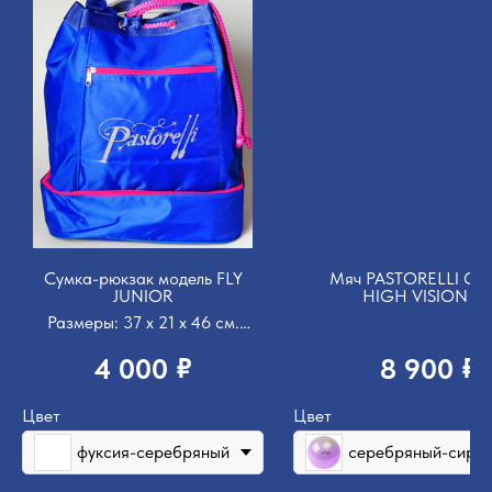
Сумка-рюкзак модель FLY
Мяч PASTORELLI GLI
JUNIOR
HIGH VISION - 
ПЕРЕХОДОМ ЦВЕ
Размеры: 37 x 21 x 46 cм.
Сумка-Рюкзак из полиэстера с
ручкой. Карман на молнии,
₽
₽
4 000
8 900
сумка затягивается с помощью
веревки.
Цвет
Цвет
фуксия-серебряный
серебряный-сире