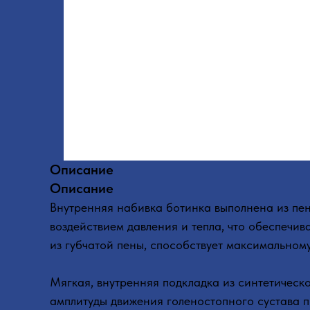
Описание
Описание
Внутренняя набивка ботинка выполнена из пе
воздействием давления и тепла, что обеспечи
из губчатой пены, способствует максимальном
Мягкая, внутренняя подкладка из синтетическ
амплитуды движения голеностопного сустава п