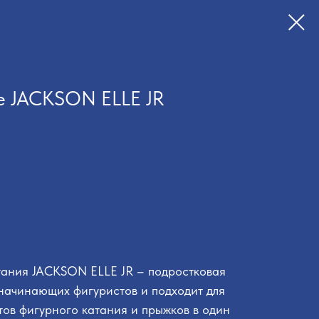
е JACKSON ELLE JR
тания JACKSON ELLE JR – подростковая
начинающих фигуристов и подходит для
тов фигурного катания и прыжков в один