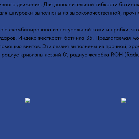
ивного движения. Для дополнительной гибкости ботинок
для шнуровки выполнены из высококачественной, прочно
ole скомбинирована из натуральной кожи и пробки, чт
ударов. Индекс жесткости ботинка 35. Предлагаемая м
с помощью винтов. Эти лезвия выполнены из прочной, х
 радиус кривизны лезвий 8′, радиус желобка ROH (Radius