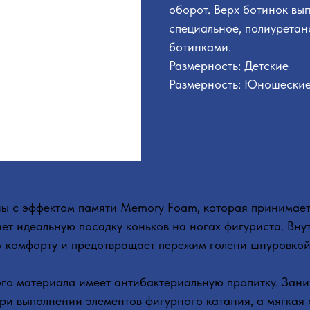
оборот. Верх ботинок вы
специальное, полиуретан
ботинками.
Размерность: Детские
Размерность: Юношески
ны с эффектом памяти Memory Foam, которая принимае
вает идеальную посадку коньков на ногах фигуриста. В
у комфорту и предотвращает пережим голени шнуровкой
ого материала имеет антибактериальную пропитку. Зан
ри выполнении элементов фигурного катания, а мягкая 