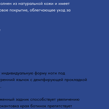
полнен из натуральной кожи и имеет
овое покрытие, облегчающее уход за
е
т индивидуальную форму ноги под
нутренний язычок с демпфирующей прокладкой
.
иженный задник способствует увеличению
окантовка края ботинок препятствует