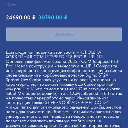
CCM
24690,00
₽
30790,00
₽
ЗАКАЗАТЬ
Долгожданная новинка этой весны – КЛЮШКА
ХОККЕЙНАЯ CCM JETSPEED FT8 PRO BLUE INT!
Обновленный флагман сезона 2025 - CCM JetSpeed FT8
Pro! Новая конструкция - технология ALUPLI Composite
интегрирована в конструкцию шафта состоящая из смеси
слоев алюминия и карбоновых волокон Sigmа SТ2Х
Sрrеаd Тоw Саrbоn для улучшения ее эксплуатационных
характеристик, что делает клюшку еще более прочной,
чем раньше. И что самое приятное? Она легче, чем когда-
либо! Мы рады сообщить, что в CCM JetSpeed FT8 Pro так
же полностью переработано перо! Инновационная
конструкция крюка STIFF EVO BLADE + HELICOID®
мягкая пятка для оптимального ощущения шайбы, жёсткий
носок для точности при броске — отличное сочетание для
универсального стиля игры. Эта невероятная инновация
позволяет создавать локальную стабильность в
различных секциях крюка! Классическая гибридная точка