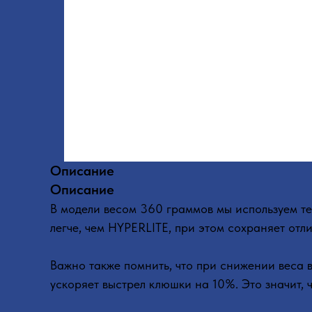
Описание
Описание
В модели весом 360 граммов мы используем 
легче, чем HYPERLITE, при этом сохраняет отл
Важно также помнить, что при снижении веса
ускоряет выстрел клюшки на 10%. Это значит, 