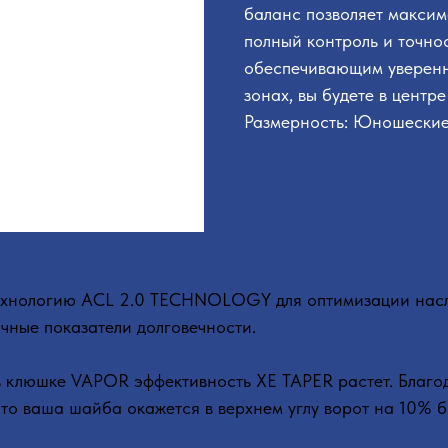
баланс позволяет максим
полный контроль и точно
обеспечивающим уверенн
зонах, вы будете в центр
Размерность: Юношески
технологию ACL 2.0 TECHNOLOGY для оптимизации нас
ичные показатели долговечности.
 в клюшке VAPOR эффективность XE TAPER растет. Благ
что ваша шайба окажется в верхнем углу ворот на 10% б