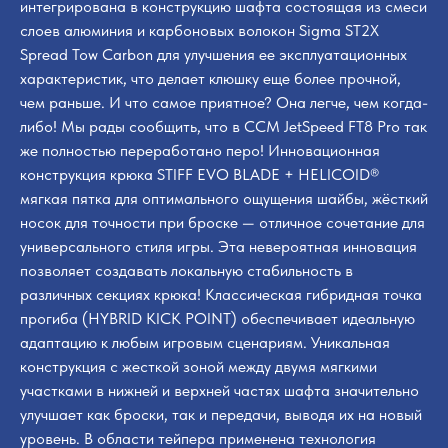
интегрирована в конструкцию шафта состоящая из смеси
слоев алюминия и карбоновых волокон Sigmа SТ2Х
Sрrеаd Тоw Саrbоn для улучшения ее эксплуатационных
характеристик, что делает клюшку еще более прочной,
чем раньше. И что самое приятное? Она легче, чем когда-
либо! Мы рады сообщить, что в CCM JetSpeed FT8 Pro так
же полностью переработано перо! Инновационная
конструкция крюка STIFF EVO BLADE + HELICOID®
мягкая пятка для оптимального ощущения шайбы, жёсткий
носок для точности при броске — отличное сочетание для
универсального стиля игры. Эта невероятная инновация
позволяет создавать локальную стабильность в
различных секциях крюка! Классическая гибридная точка
прогиба (HYBRID KICK POINT) обеспечивает идеальную
адаптацию к любым игровым сценариям. Уникальная
конструкция с жесткой зоной между двумя мягкими
участками в нижней и верхней частях шафта значительно
улучшает как броски, так и передачи, выводя их на новый
уровень. В области тейпера применена технология