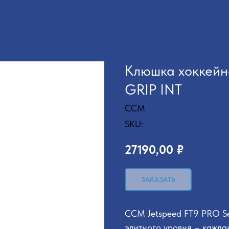
Клюшка хоккейн
GRIP INT
CCM
SKU:
27190,00
₽
ЗАКАЗАТЬ
CCM Jetspeed FT9 PRO Se
элитного уровня – кажда