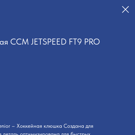
ая CCM JETSPEED FT9 PRO
nior – Хоккейная клюшка Создана для
я деталь оптимизирована для быстрых