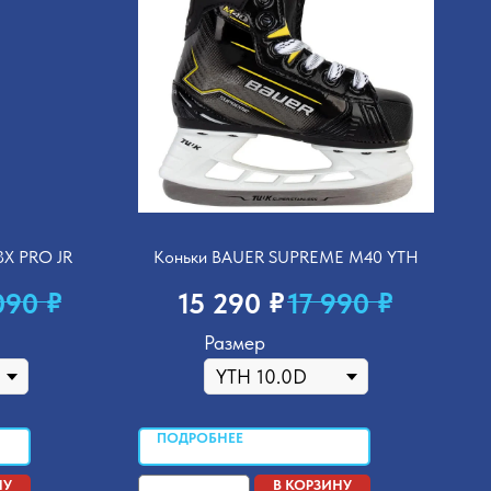
3X PRO JR
Коньки BAUER SUPREME M40 YTH
₽
₽
₽
090
15 290
17 990
Размер
ПОДРОБНЕЕ
НУ
В КОРЗИНУ